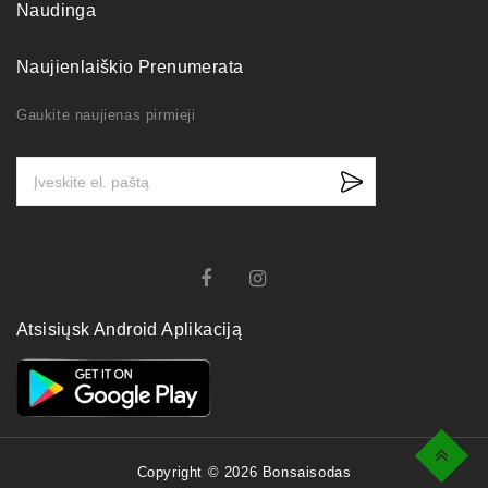
Naudinga
Naujienlaiškio Prenumerata
Gaukite naujienas pirmieji
Atsisiųsk Android Aplikaciją
Top
Copyright © 2026 Bonsaisodas