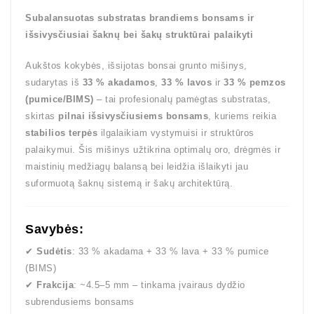
Subalansuotas substratas brandiems bonsams ir
išsivysčiusiai šaknų bei šakų struktūrai palaikyti
Aukštos kokybės, išsijotas bonsai grunto mišinys,
sudarytas iš
33 % akadamos
,
33 % lavos
ir
33 % pemzos
(pumice/BIMS)
– tai profesionalų pamėgtas substratas,
skirtas
pilnai išsivysčiusiems bonsams
, kuriems reikia
stabilios terpės
ilgalaikiam vystymuisi ir struktūros
palaikymui. Šis mišinys užtikrina optimalų oro, drėgmės ir
maistinių medžiagų balansą bei leidžia išlaikyti jau
suformuotą šaknų sistemą ir šakų architektūrą.
Savybės:
✔
Sudėtis
: 33 % akadama + 33 % lava + 33 % pumice
(BIMS)
✔
Frakcija
: ~4.5–5 mm – tinkama įvairaus dydžio
subrendusiems bonsams