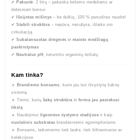
✔
Pakuotė
: 2 litrų – pakanka keliems medeliams ar
didesniam bonsui
✔
Išsijotas mišinys
– be dulkių, 100 % paruoštas naudoti
✔
Stabili struktūra
– nepūva, nesubyra, išlaiko oro
cirkuliaciją
✔
Subalansuotas drėgmės ir maisto medžiagų
paskirstymas
✔
Neutralus pH
, neturintis organinių teršalų
Kam tinka?
🔹
Brandiems bonsams
, kurie jau turi išvystytą šaknų
sistemą
🔹 Tiems, kurių
šakų struktūra ir forma jau pasiekusi
tikslą
🔹 Naudojimui
ilgesnėse vystymo stadijose
ir kaip
nuolatinis substratas
brandesniems egzemplioriams
🔹 Bonsams, laikomiems tiek lauke, tiek šiltnamiuose ar
kolekcijose