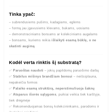
Tinka ypač:
– subrendusiems pušims, kadagiams, eglėms
– formą jau įgavusiems klevams, bukams, uosiams
– demonstraciniams bonsams ar kolekciniams augalams
– bonsams, kuriems reikia
išlaikyti esamą būklę, o ne
skatinti augimą
Kodėl verta rinktis šį substratą?
✅
Paruoštas naudoti
– jokių papildomų paruošimo darbų
✅
Stabilus mišinys brandžiam bonsui
– neišsiplauna,
nepakeičia formos
✅
Palaiko esamą struktūrą, neperstimuliuoja šaknų
✅
Atsparus išorės sąlygoms
, puikiai veikia tiek karštyje,
tiek drėgmėje
✅ Rekomenduojamas bonsų kolekcininkams, parodoms ir