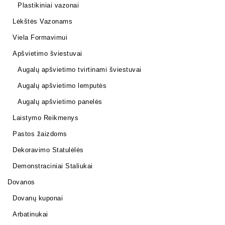
Plastikiniai vazonai
Lėkštės Vazonams
Viela Formavimui
Apšvietimo šviestuvai
Augalų apšvietimo tvirtinami šviestuvai
Augalų apšvietimo lemputės
Augalų apšvietimo panelės
Laistymo Reikmenys
Pastos žaizdoms
Dekoravimo Statulėlės
Demonstraciniai Staliukai
Dovanos
Dovanų kuponai
Arbatinukai