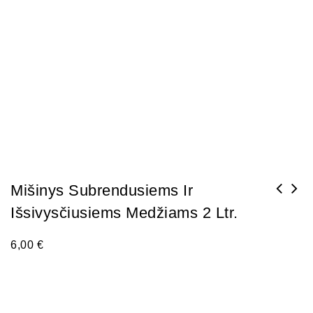
Mišinys Subrendusiems Ir
Išsivysčiusiems Medžiams 2 Ltr.
Mikorizė spygliuočiams ir lapuočiams
medžiams
6,00
€