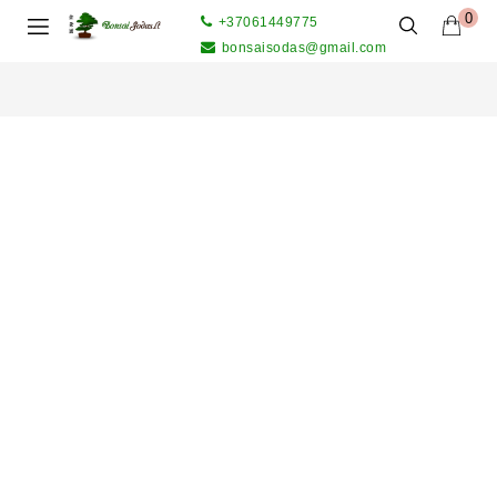
0
+37061449775
bonsaisodas@gmail.com