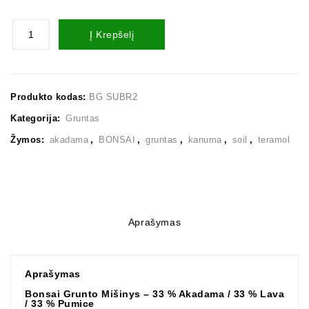
Į Krepšelį
Produkto kodas:
BG SUBR2
Kategorija:
Gruntas
Žymos:
akadama
,
BONSAI
,
gruntas
,
kanuma
,
soil
,
teramol
Aprašymas
Aprašymas
Bonsai Grunto Mišinys – 33 % Akadama / 33 % Lava
/ 33 % Pumice