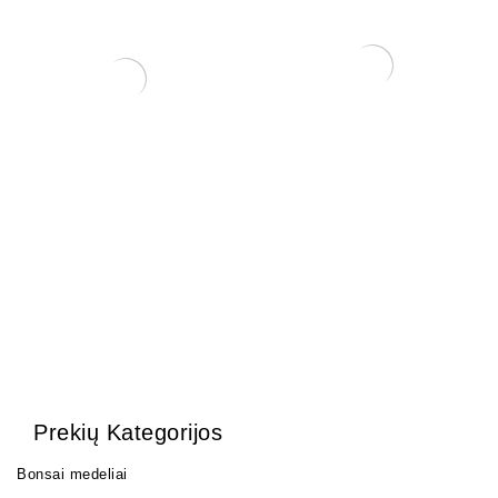
Grunto semtuvas 3 dalių .
Baltosios samanos
(Sphagnum moss)
35,00
€
25,00
€
Prekių Kategorijos
Bonsai medeliai