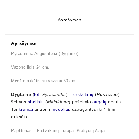
Aprašymas
Aprašymas
Pyracantha Angustifolia (Dyglainė)
Vazono ilgis 24 cm.
Medžio aukštis su vazonu 50 cm.
Dyglainė
(
lot.
Pyracantha
) –
erškėtinių
(
Rosaceae
)
šeimos
obelinių
(
Maloideae
) pošeimio
augalų
gentis.
Tai
krūmai
ar žemi
medeliai
, užaugantys iki 4-6 m
aukščio.
Paplitimas – Pietvakarių Europa, Pietryčių Azija.