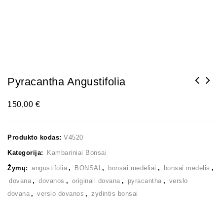
Pyracantha Angustifolia
150,00
€
Produkto kodas:
V4520
Kategorija:
Kambariniai Bonsai
Žymų:
angustifolia
,
BONSAI
,
bonsai medeliai
,
bonsai medelis
,
dovana
,
dovanos
,
originali dovana
,
pyracantha
,
verslo
dovana
,
verslo dovanos
,
zydintis bonsai