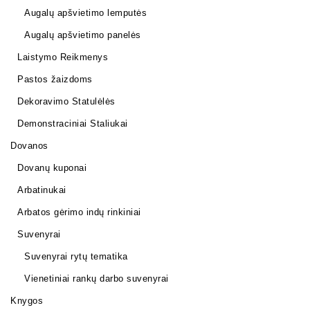
Augalų apšvietimo lemputės
Augalų apšvietimo panelės
Laistymo Reikmenys
Pastos žaizdoms
Dekoravimo Statulėlės
Demonstraciniai Staliukai
Dovanos
Dovanų kuponai
Arbatinukai
Arbatos gėrimo indų rinkiniai
Suvenyrai
Suvenyrai rytų tematika
Vienetiniai rankų darbo suvenyrai
Knygos