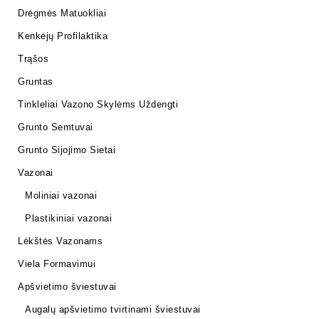
Drėgmės Matuokliai
Kenkėjų Profilaktika
Trąšos
Gruntas
Tinkleliai Vazono Skylėms Uždengti
Grunto Semtuvai
Grunto Sijojimo Sietai
Vazonai
Moliniai vazonai
Plastikiniai vazonai
Lėkštės Vazonams
Viela Formavimui
Apšvietimo šviestuvai
Augalų apšvietimo tvirtinami šviestuvai