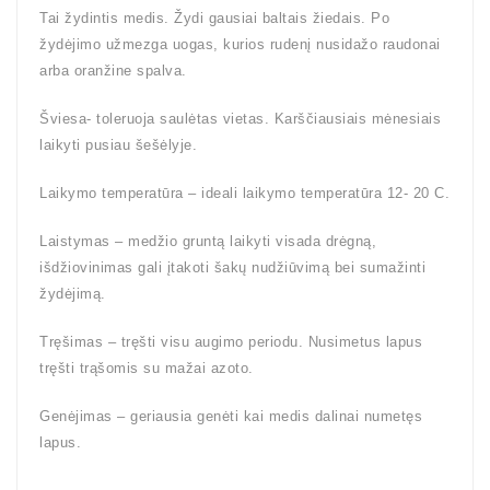
Tai žydintis medis. Žydi gausiai baltais žiedais. Po
žydėjimo užmezga uogas, kurios rudenį nusidažo raudonai
arba oranžine spalva.
Šviesa- toleruoja saulėtas vietas. Karščiausiais mėnesiais
laikyti pusiau šešėlyje.
Laikymo temperatūra – ideali laikymo temperatūra 12- 20 C.
Laistymas – medžio gruntą laikyti visada drėgną,
išdžiovinimas gali įtakoti šakų nudžiūvimą bei sumažinti
žydėjimą.
Tręšimas – tręšti visu augimo periodu. Nusimetus lapus
tręšti trąšomis su mažai azoto.
Genėjimas – geriausia genėti kai medis dalinai numetęs
lapus.