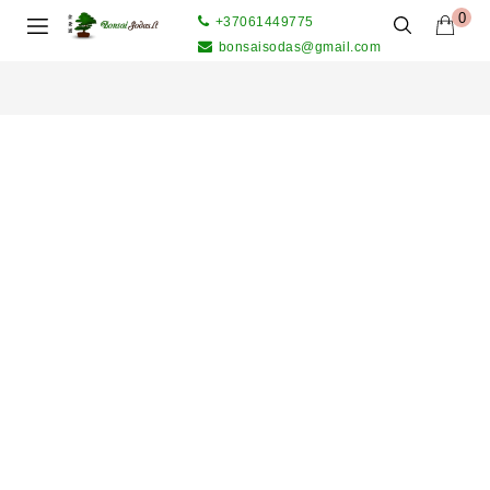
0
+37061449775
bonsaisodas@gmail.com