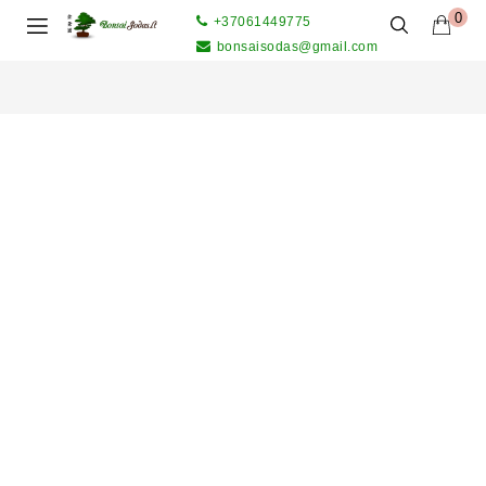
0
+37061449775
bonsaisodas@gmail.com