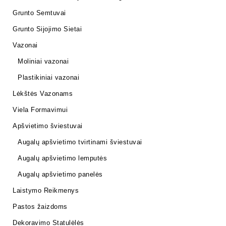
Grunto Semtuvai
Grunto Sijojimo Sietai
Vazonai
Moliniai vazonai
Plastikiniai vazonai
Lėkštės Vazonams
Viela Formavimui
Apšvietimo šviestuvai
Augalų apšvietimo tvirtinami šviestuvai
Augalų apšvietimo lemputės
Augalų apšvietimo panelės
Laistymo Reikmenys
Pastos žaizdoms
Dekoravimo Statulėlės