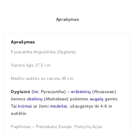
Aprašymas
Aprašymas
Pyracantha Angustifolia (Dyglainė)
Vazono ilgis 27,5 cm.
Medžio aukštis su vazonu 48 cm.
Dyglainė
(
lot.
Pyracantha
) –
erškėtinių
(
Rosaceae
)
šeimos
obelinių
(
Maloideae
) pošeimio
augalų
gentis.
Tai
krūmai
ar žemi
medeliai
, užaugantys iki 4-6 m
aukščio.
Paplitimas – Pietvakarių Europa, Pietryčių Azija.