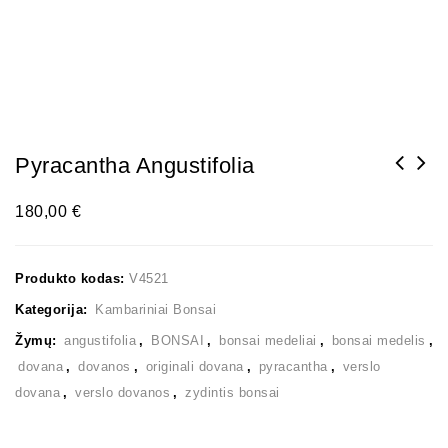
Pyracantha Angustifolia
180,00
€
Produkto kodas:
V4521
Kategorija:
Kambariniai Bonsai
Žymų:
angustifolia
,
BONSAI
,
bonsai medeliai
,
bonsai medelis
,
dovana
,
dovanos
,
originali dovana
,
pyracantha
,
verslo
dovana
,
verslo dovanos
,
zydintis bonsai