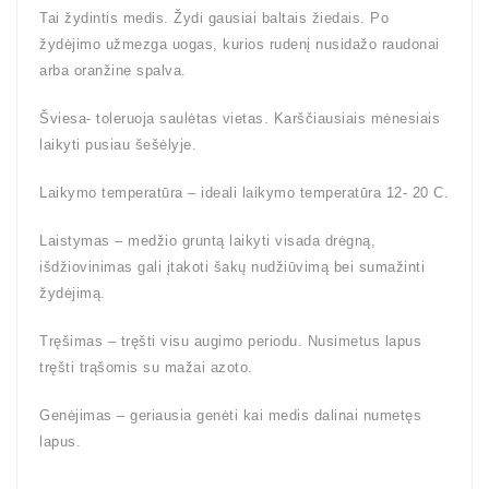
Tai žydintis medis. Žydi gausiai baltais žiedais. Po
žydėjimo užmezga uogas, kurios rudenį nusidažo raudonai
arba oranžine spalva.
Šviesa- toleruoja saulėtas vietas. Karščiausiais mėnesiais
laikyti pusiau šešėlyje.
Laikymo temperatūra – ideali laikymo temperatūra 12- 20 C.
Laistymas – medžio gruntą laikyti visada drėgną,
išdžiovinimas gali įtakoti šakų nudžiūvimą bei sumažinti
žydėjimą.
Tręšimas – tręšti visu augimo periodu. Nusimetus lapus
tręšti trąšomis su mažai azoto.
Genėjimas – geriausia genėti kai medis dalinai numetęs
lapus.