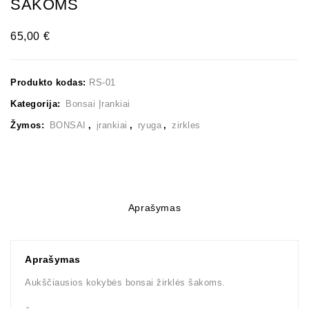
ŠAKOMS
65,00
€
Produkto kodas:
RS-01
Kategorija:
Bonsai Įrankiai
Žymos:
BONSAI
,
įrankiai
,
ryuga
,
zirkles
Aprašymas
Aprašymas
Aukščiausios kokybės bonsai žirklės šakoms.