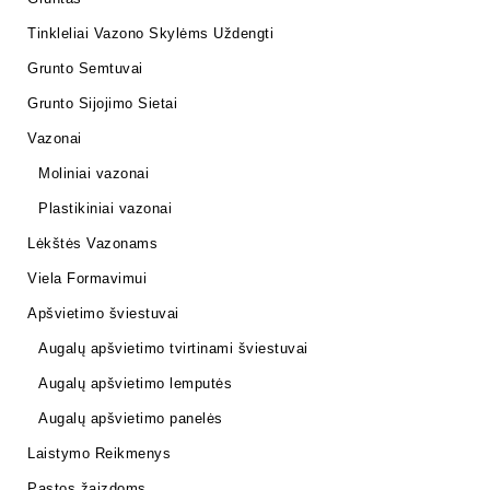
Tinkleliai Vazono Skylėms Uždengti
Grunto Semtuvai
Grunto Sijojimo Sietai
Vazonai
Moliniai vazonai
Plastikiniai vazonai
Lėkštės Vazonams
Viela Formavimui
Apšvietimo šviestuvai
Augalų apšvietimo tvirtinami šviestuvai
Augalų apšvietimo lemputės
Augalų apšvietimo panelės
Laistymo Reikmenys
Pastos žaizdoms